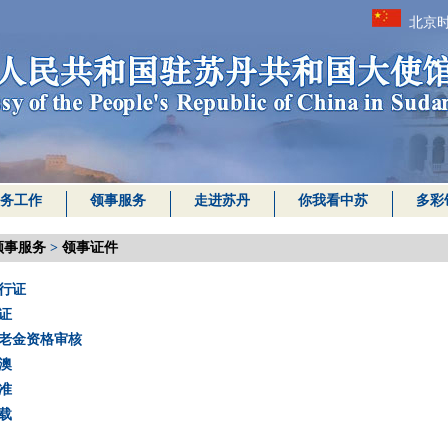
北京时
务工作
领事服务
走进苏丹
你我看中苏
多彩
领事服务
>
领事证件
行证
证
老金资格审核
澳
准
载