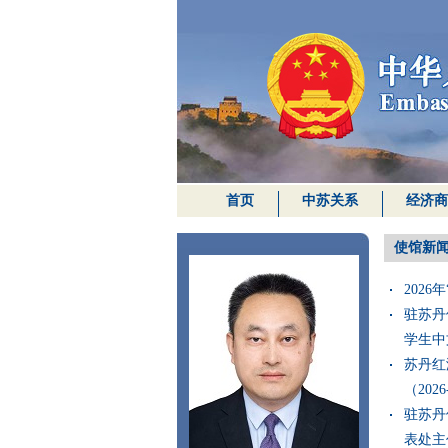
首页
中苏关系
经济商
使馆新
2026
驻苏丹
学生中
苏丹红
（2026
驻苏丹
表处主任