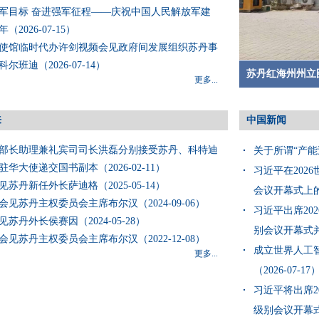
军目标 奋进强军征程——庆祝中国人民解放军建
（2026-07-15）
使馆临时代办许剑视频会见政府间发展组织苏丹事
尔班迪（2026-07-14）
驻苏丹使馆临时代
更多...
来
中国新闻
部长助理兼礼宾司司长洪磊分别接受苏丹、科特迪
关于所谓“产能过
华大使递交国书副本（2026-02-11）
习近平在202
苏丹新任外长萨迪格（2025-05-14）
会议开幕式上的主
会见苏丹主权委员会主席布尔汉（2024-09-06）
习近平出席20
苏丹外长侯赛因（2024-05-28）
别会议开幕式并发
会见苏丹主权委员会主席布尔汉（2022-12-08）
成立世界人工
更多...
（2026-07-17
习近平将出席2
级别会议开幕式并