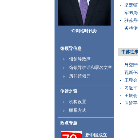
坚定强
军99周年
驻苏丹
务特使科
许剑临时代办
馆领导信息
中苏往
馆领导致辞
外交部
馆领导讲话和署名文章
瓦新任驻
历任馆领导
王毅会见
习近平
使馆之窗
王毅会见
机构设置
习近平
联系方式
热点专题
新中国成立