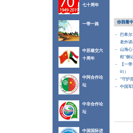
七十周年
你我看
一带一路
巴希尔
老外讲故
山海心
中苏建交六
程”侧记（
十周年
【一带
01）
中阿合作论
“守护苏
坛
中国军队
中非合作论
坛
中国国际进