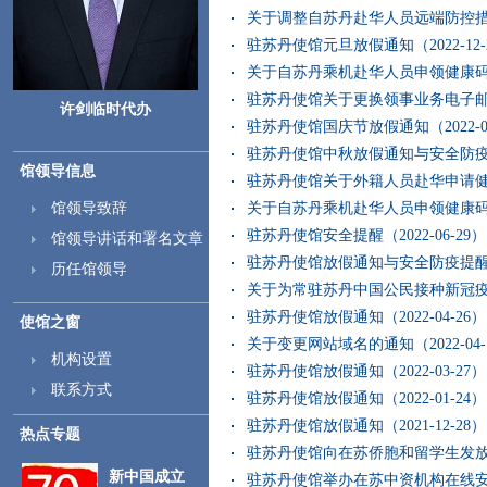
关于调整自苏丹赴华人员远端防控措施的
驻苏丹使馆元旦放假通知（2022-12-
关于自苏丹乘机赴华人员申领健康码有关要
驻苏丹使馆关于更换领事业务电子邮箱地
许剑临时代办
驻苏丹使馆国庆节放假通知（2022-09
驻苏丹使馆中秋放假通知与安全防疫提醒（
馆领导信息
驻苏丹使馆关于外籍人员赴华申请健康状
馆领导致辞
关于自苏丹乘机赴华人员申领健康码有关要
驻苏丹使馆安全提醒（2022-06-29）
馆领导讲话和署名文章
驻苏丹使馆放假通知与安全防疫提醒（20
历任馆领导
关于为常驻苏丹中国公民接种新冠疫苗加
驻苏丹使馆放假通知（2022-04-26）
使馆之窗
关于变更网站域名的通知（2022-04-
机构设置
驻苏丹使馆放假通知（2022-03-27）
联系方式
驻苏丹使馆放假通知（2022-01-24）
驻苏丹使馆放假通知（2021-12-28）
热点专题
驻苏丹使馆向在苏侨胞和留学生发放“健康
新中国成立
驻苏丹使馆举办在苏中资机构在线安全培训