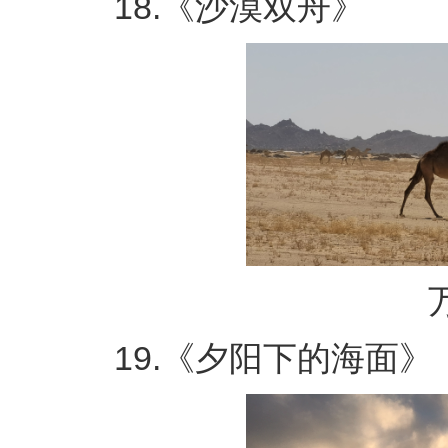
18.《沙漠双舟》
万
19.《夕阳下的海面》