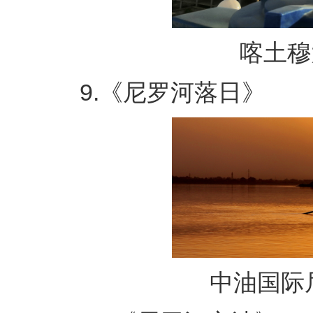
喀土穆大
9.《尼罗河落日》
中油国际尼罗