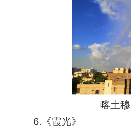
喀土穆大
6.《霞光》