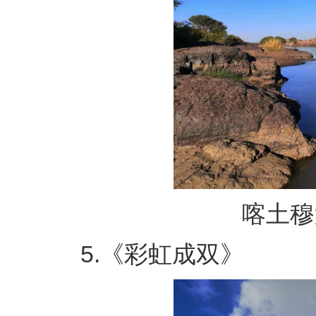
喀土穆大
5.《彩虹成双》