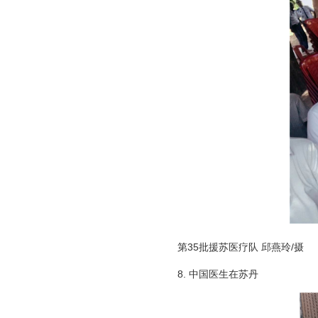
第35批援苏医疗队 邱燕玲/摄
8. 中国医生在苏丹