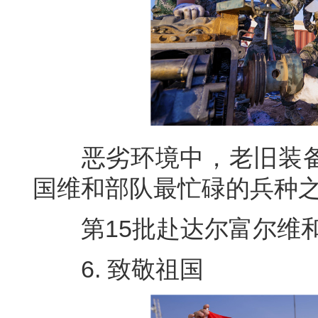
恶劣环境中，老旧装备
国维和部队最忙碌的兵种
第15批赴达尔富尔维和工
6. 致敬祖国