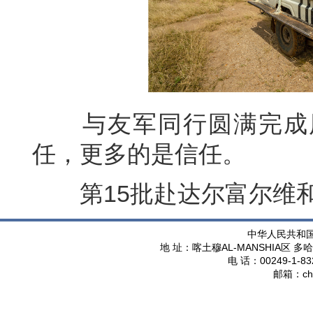
与友军同行圆满完成历
任，更多的是信任。
第15批赴达尔富尔维和工
中华人民共和
AL-MANSHIA
地 址：喀土穆
区 多哈
00249-1-83
电 话：
ch
邮箱：