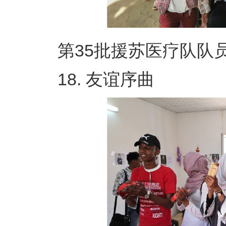
第35批援苏医疗队队员 
18. 友谊序曲