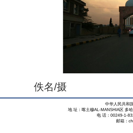
佚名/摄
中华人民共和
AL-MANSHIA
地 址：喀土穆
区 多哈
00249-1-83
电 话：
ch
邮箱：