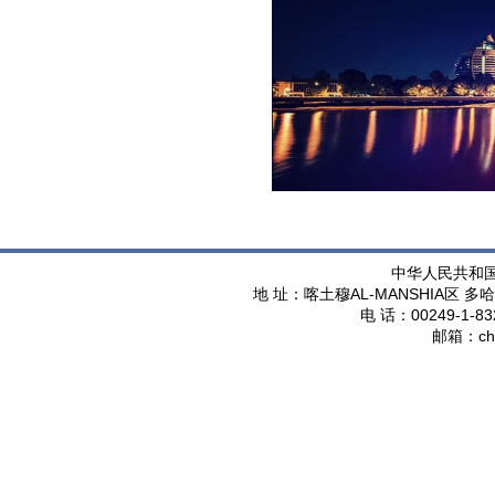
中华人民共和
AL-MANSHIA
地 址：喀土穆
区 多哈
00249-1-83
电 话：
ch
邮箱：