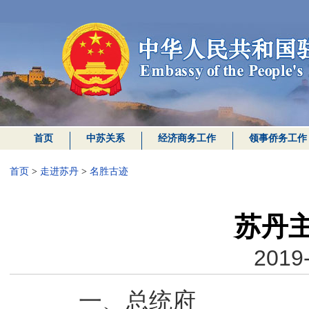
首页
中苏关系
经济商务工作
领事侨务工作
首页
>
走进苏丹
>
名胜古迹
苏丹
2019-
一、
总统府