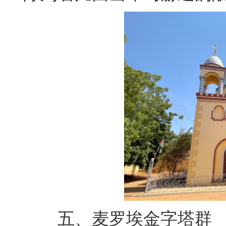
五、
麦罗埃金字塔群