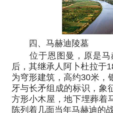
四、
马赫迪陵墓
位于恩图曼，原是马
后，其继承人阿卜杜拉于
1
为穹形建筑，高约
30
米，
牙与长矛组成的标识，象
方形小木屋，地下埋葬着
陈列着几面当年马赫迪的