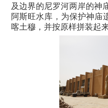
及边界的尼罗河两岸的神
阿斯旺水库，为保护神庙
喀土穆，并按原样拼装起