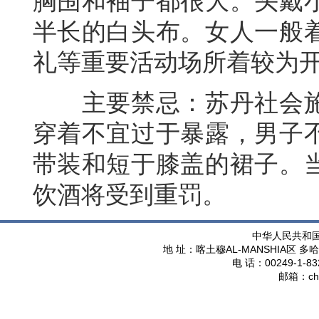
胸围和袖子都很大。头戴
半长的白头布。女人一般
礼等重要活动场所着较为
主要禁忌：苏丹社会施
穿着不宜过于暴露，男子
带装和短于膝盖的裙子。
饮酒将受到重罚。
中华人民共和
AL-MANSHIA
地 址：喀土穆
区 多哈
00249-1-83
电 话：
ch
邮箱：