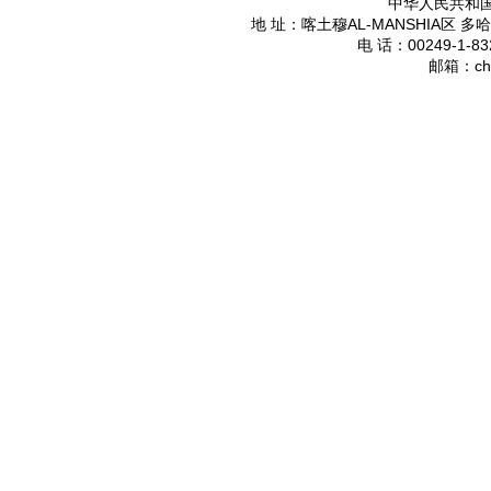
中华人民共和
AL-MANSHIA
地 址：喀土穆
区 多哈
00249-1-83
电 话：
ch
邮箱：