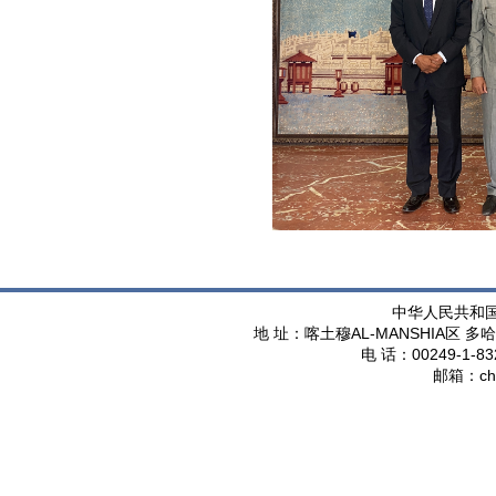
中华人民共和
AL-MANSHIA
地 址：喀土穆
区 多哈
00249-1-83
电 话：
ch
邮箱：