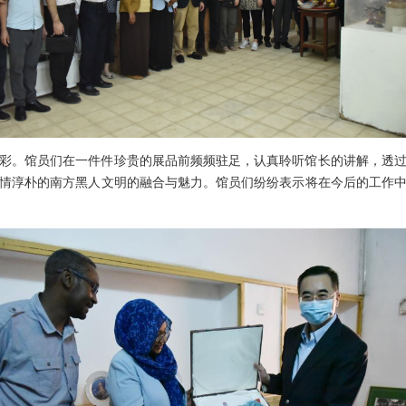
彩。馆员们在一件件珍贵的展品前频频驻足，认真聆听馆长的讲解，透
情淳朴的南方黑人文明的融合与魅力。馆员们纷纷表示将在今后的工作