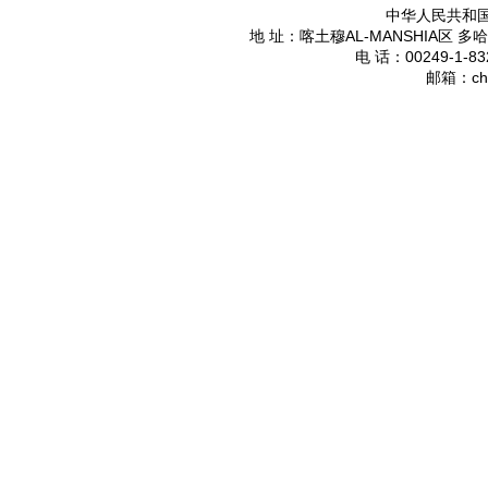
中华人民共和
AL-MANSHIA
地 址：喀土穆
区 多哈
00249-1-83
电 话：
ch
邮箱：