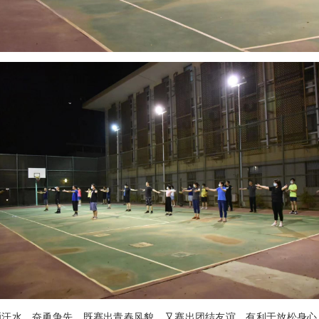
洒汗水、奋勇争先，既赛出青春风貌，又赛出团结友谊，有利于放松身心