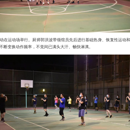
活动在运动场举行。厨师郭洪波带领馆员先后进行基础热身、恢复性运动
不断变换动作频率，不觉间已满头大汗、畅快淋漓。