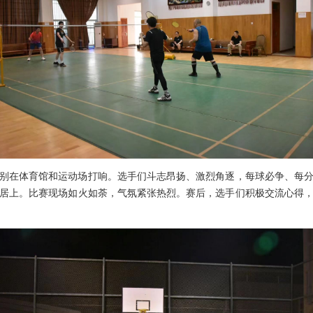
分别在体育馆和运动场打响。选手们斗志昂扬、激烈角逐，每球必争、每
居上。比赛现场如火如荼，气氛紧张热烈。赛后，选手们积极交流心得