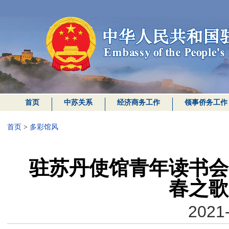
首页
中苏关系
经济商务工作
领事侨务工作
首页
>
多彩馆风
驻苏丹使馆青年读书会
春之歌
2021-