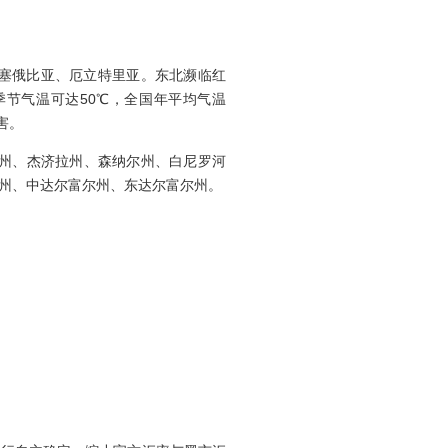
塞俄比亚、厄立特里亚。东北濒临红
季节气温可达50℃，全国年平均气温
害。
州、杰济拉州、森纳尔州、白尼罗河
州、中达尔富尔州、东达尔富尔州。