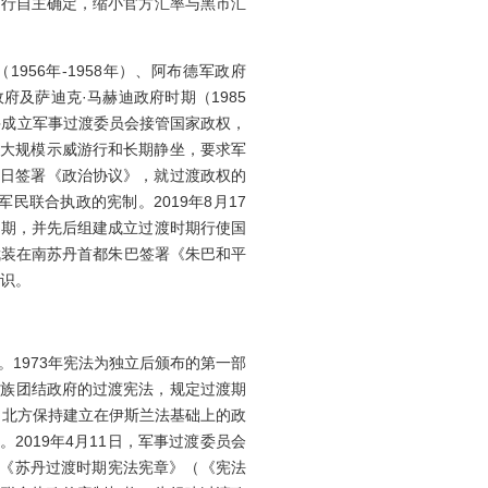
银行自主确定，缩小官方汇率与黑市汇
56年-1958年）、阿布德军政府
渡政府及萨迪克·马赫迪政府时期（1985
务，并成立军事过渡委员会接管国家政权，
织大规模示威游行和长期静坐，要求军
17日签署《政治协议》，就过渡政权的
联合执政的宪制。2019年8月17
渡期，并先后组建成立过渡时期行使国
武装在南苏丹首都朱巴签署《朱巴和平
共识。
1973年宪法为独立后颁布的第一部
丹民族团结政府的过渡宪法，规定过渡期
，北方保持建立在伊斯兰法基础上的政
2019年4月11日，军事过渡委员会
达成《苏丹过渡时期宪法宪章》（《宪法