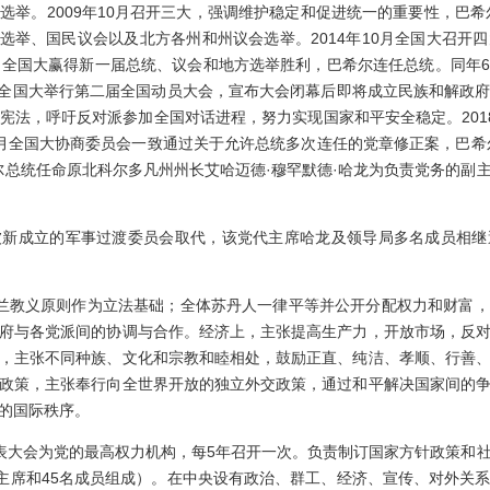
举。2009年10月召开三大，强调维护稳定和促进统一的重要性，巴希
统选举、国民议会以及北方各州和州议会选举。2014年10月全国大召
年4月全国大赢得新一届总统、议会和地方选举胜利，巴希尔连任总统。同
4月全国大举行第二届全国动员大会，宣布大会闭幕后即将成立民族和解政
宪法，呼吁反对派参加全国对话进程，努力实现国家和平安全稳定。201
月全国大协商委员会一致通过关于允许总统多次连任的党章修正案，巴希尔
希尔总统任命原北科尔多凡州州长艾哈迈德·穆罕默德·哈龙为负责党务的
被新成立的军事过渡委员会取代，该党代主席哈龙及领导局多名成员相
兰教义原则作为立法基础；全体苏丹人一律平等并公开分配权力和财富，
府与各党派间的协调与合作。经济上，主张提高生产力，开放市场，反
，主张不同种族、文化和宗教和睦相处，鼓励正直、纯洁、孝顺、行善
政策，主张奉行向全世界开放的独立外交政策，通过和平解决国家间的
的国际秩序。
大会为党的最高权力机构，每5年召开一次。负责制订国家方针政策和
党主席和45名成员组成）。在中央设有政治、群工、经济、宣传、对外关