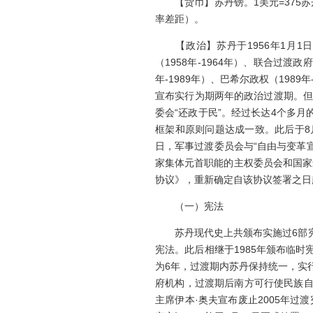
【货币】苏丹镑。1美元=375苏
率差距）。
【政治】苏丹于1956年1月1日
（1958年-1964年）、联合过渡政
年-1989年）、巴希尔政权（198
宣布实行为期两年的政治过渡期。但
委会“还政于民”。经过长达4个多月
框架和原则问题达成一致。此后于8
日，军事过渡委员会与“自由与变革
家集体元首职能的主权委员会和国家
协议》，重新确定自该协议签署之日
（一）宪法
苏丹现代史上共颁布实施过6部宪法
宪法。此后相继于1985年颁布临时
为6年，过渡期内苏丹保持统一，实
府机构，过渡期后南方可行使民族自决
主席伊本·奥夫宣布废止2005年过