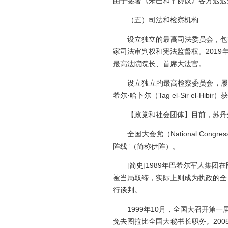
由于签署《朱巴和平协议》各方迟迟
（五）司法和检察机构
设立独立的最高司法委员会，包括
家司法审判权和宪法监督权。2019年10
最高法院院长、首席大法官。
设立独立的最高检察委员会，履行国
希尔·哈卜尔（Tag el-Sir el-Hib
【政党和社会团体】目前，苏丹全
全国大会党（National Con
阵线”（简称伊阵）。
[简史]1989年巴希尔军人集团在
被当局取缔，实际上则成为执政的全国
行谈判。
1999年10月，全国大召开第一
免去图拉比全国大秘书长职务。20