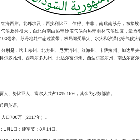
海西岸。北邻埃及，西接利比亚、乍得、中非，南毗南苏丹，东接埃
国气候差异很大，自北向南由热带沙漠气候向热带雨林气候过渡，最热
足100毫米。苏丹地处生态过渡带，极易遭受旱灾、水灾和沙漠化等气候灾
分别是：喀土穆州、北方州、尼罗河州、红海州、卡萨拉州、加达里夫
科尔多凡州、西科尔多凡州、北达尔富尔州、西达尔富尔州、南达尔富尔
。
人、努比亚人、富尔人共占10%-15%，其余为少数部族。
通用英语。
人口700万（2017年）。
月1日；建军节：8月14日。