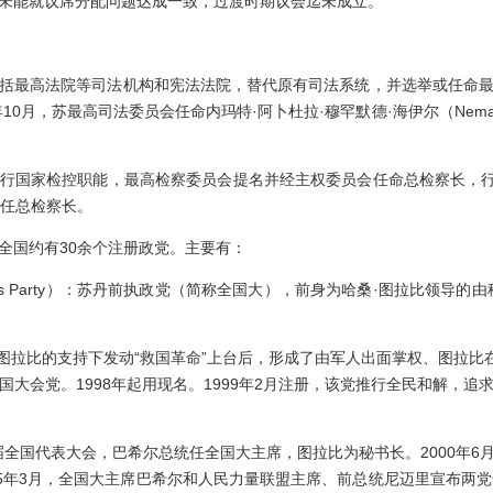
未能就议席分配问题达成一致，过渡时期议会迄未成立。
最高法院等司法机构和宪法法院，替代原有司法系统，并选举或任命最
月，苏最高司法委员会任命内玛特·阿卜杜拉·穆罕默德·海伊尔（Nemat Abdul
家检控职能，最高检察委员会提名并经主权委员会任命总检察长，行使刑
ir）获任总检察长。
国约有30余个注册政党。主要有：
gress Party）：苏丹前执政党（简称全国大），前身为哈桑·图拉比领导
图拉比的支持下发动“救国革命”上台后，形成了由军人出面掌权、图拉比
大会党。1998年起用现名。1999年2月注册，该党推行全民和解，
届全国代表大会，巴希尔总统任全国大主席，图拉比为秘书长。2000年6
05年3月，全国大主席巴希尔和人民力量联盟主席、前总统尼迈里宣布两党