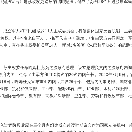
。《宪法宣言》是苏政权更迭后的临时宪法，确立了苏丹39个月过渡期军
，成立军人和平民组成的11人主权委员会，行使集体国家元首职能，主
权。其中5名来自军方，5名平民由FFC选定，1名由双方共同商定，军
法令，宣布将主权委扩员至14人，新增3名签署《朱巴和平协议》的武装
，苏主权委任命哈姆杜克为过渡政府总理，设立总理负责的过渡政府内
府内阁，任命了由军方和FFC提名的20名内阁部长。2020年7月9日
年2月8日，哈姆杜克宣布重组内阁，共设26个部，包括内阁事务部、国防
业部、贸易和供应部、工业部、能源和石油部、矿业部、水利和灌溉部
和国际合作部、教育部、高教和科研部、卫生部、劳动和行政改革部、
过渡阶段后应在三个月内组建成立过渡时期议会作为国家立法机构，规定