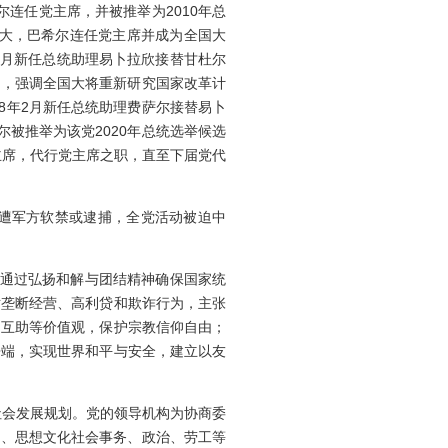
尔连任党主席，并被推举为2010年总
开四大，巴希尔连任党主席并成为全国大
年6月新任总统助理易卜拉欣接替甘杜尔
府，强调全国大将重新研究国家改革计
8年2月新任总统助理费萨尔接替易卜
被推举为该党2020年总统选举候选
副主席，代行党主席之职，直至下届党代
继遭军方软禁或逮捕，全党活动被迫中
通过弘扬和解与团结精神确保国家统
对垄断经营、高利贷和欺诈行为，主张
、互助等价值观，保护宗教信仰自由；
争端，实现世界和平与安全，建立以友
社会发展规划。党的领导机构为协商委
系、思想文化社会事务、政治、劳工等