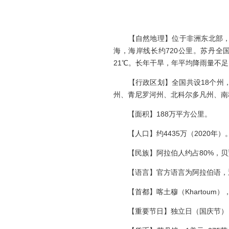
【自然地理】位于非洲东北部，红
海，海岸线长约720公里。苏丹全
21℃。长年干旱，年平均降雨量不
【行政区划】全国共设18个州，
州、青尼罗河州、北科尔多凡州、南
【面积】188万平方公里。
【人口】约4435万（2020年）
【民族】阿拉伯人约占80%，贝贾
【语言】官方语言为阿拉伯语，
【首都】喀土穆（Khartoum），
【重要节日】独立日（国庆节）：1