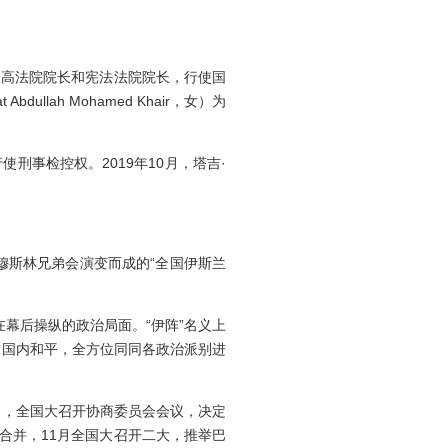
高法院院长和宪法法院院长，行使国
lah Mohamed Khair，女）为
事检控权。2019年10月，塔吉·
的由穆斯林兄弟会演变而成的“全国伊斯兰
在幕后操纵的政治局面。“伊阵”名义上
追求国内和平，全方位同同各政治派别进
月，全国大召开协商委员会会议，决定
合并，11月全国大召开二大，推举巴