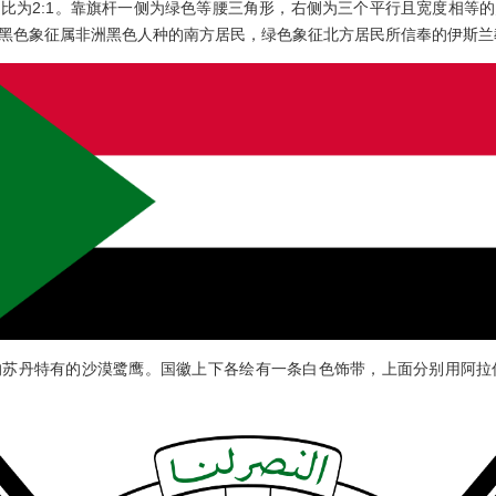
为2:1。靠旗杆一侧为绿色等腰三角形，右侧为三个平行且宽度相等的
黑色象征属非洲黑色人种的南方居民，绿色象征北方居民所信奉的伊斯兰
丹特有的沙漠鹭鹰。国徽上下各绘有一条白色饰带，上面分别用阿拉伯文