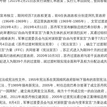
丹镑（2021年2月21日苏央行调整汇率政策，实行汇率自由化，暂由各
宣布独立，期间经历7次政权更迭，前6任执政政权分别是阿扎里政府（19
府（1964年-1969年）、尼迈里执政时期（1969年-1985年）、文官过
9年-2019年4月）。2019年4月11日，苏丹军方宣布解除总统巴希尔职
此举遭到以“自由与变革宣言”力量为主体的反对派强烈反对，其通过组
的艰难谈判，军事过渡委员会与反对派联盟“自由与变革宣言”力量于7月
月4日达成《苏丹过渡时期宪法宪章》（《宪法宣言》），确立了过渡期军民
宣言”力量（FFC）共同签署《宪法宣言》，苏正式进入为期39个月的过
最高行政机构过渡政府。2020年10月3日，苏丹过渡政府与若干反政府
起进入为期39个月的过渡期，就过渡时期实现全面和平及权力分配达成
或宪法性文件。1955年宪法系在英国殖民政府影响下颁布的首部宪法。
宪法，于1989年颁布新宪法。2005年，时任总统巴希尔签署了成立苏
行“一国两制”，建立南北两套立法系统。南方十个州成立统一的自治政府
权。2011年南苏丹独立建国后，2005年过渡宪法通过修正案继续适用。
渡宪法。8月4日，军事过渡委员会与反对派联盟“自由与变革宣言”力量