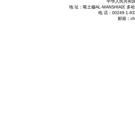
中华人民共和
AL-MANSHIA
地 址：喀土穆
区 多哈
00249-1-83
电 话：
ch
邮箱：