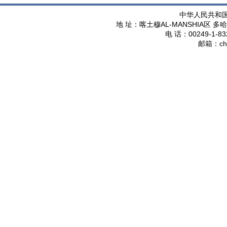
中华人民共和
AL-MANSHIA
地 址：喀土穆
区 多哈
00249-1-83
电 话：
ch
邮箱：