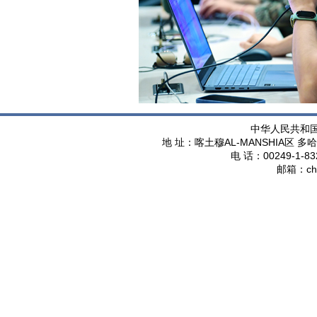
中华人民共和
AL-MANSHIA
地 址：喀土穆
区 多哈
00249-1-83
电 话：
ch
邮箱：