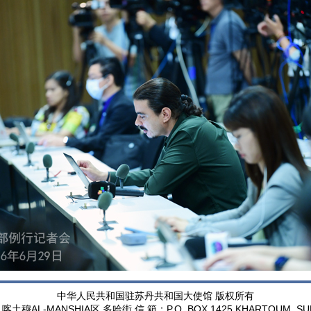
中华人民共和国驻苏丹共和国大使馆 版权所有
AL-MANSHIA
P.O. BOX 1425,KHARTOUM, S
：喀土穆
区 多哈街 信 箱：