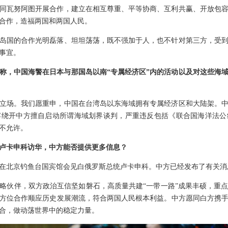
同瓦努阿图开展合作，建立在相互尊重、平等协商、互利共赢、开放包
合作，造福两国和两国人民。
岛国的合作光明磊落、坦坦荡荡，既不强加于人，也不针对第三方，受
事宜。
称，中国海警在日本与那国岛以南“专属经济区”内的活动以及对这些海域
立场。我们愿重申，中国在台湾岛以东海域拥有专属经济区和大陆架。
宾绕开中方擅自启动所谓海域划界谈判，严重违反包括《联合国海洋法公
不允许。
卢卡申科访华，中方能否提供更多信息？
在北京钓鱼台国宾馆会见白俄罗斯总统卢卡申科。中方已经发布了有关消
略伙伴，双方政治互信坚如磐石，高质量共建“一带一路”成果丰硕，重
方位合作顺应历史发展潮流，符合两国人民根本利益。中方愿同白方携
合，做动荡世界中的稳定力量。