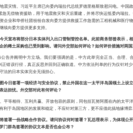
地震灾情。习近平主席已向委内瑞拉代总统罗德里格斯致慰问电。中国
紧急无偿物资援助，用于地震救灾和灾后重建，并将尽快运抵委内瑞拉
资企业和华侨社团纷纷自发向委方提供救援工作急需的工程机械和医疗
继续向委方提供更多支持。
今天宣布将部分日本实体列入出口管制管控名单。此前商务部曾表示，
企的稀土采购也已受到影响。请问外交部如何评论？如何评价措施对两国
布公告并阐明中方立场。我们要强调的是，中方此举完全正当、合理、合
纠正错误行径，真正反思并回到正确轨道。中方依法列单的行为仅针对
守法的日本实体完全无须担心。
图今日签署一项经济与安全协议，禁止外国在这一太平洋岛国领土上设
表达担忧。外交部对此有何评论？
、平等相待、互利共赢、开放包容的原则，同包括瓦努阿图在内的太平
有利于岛国地区的发展和稳定，不应针对第三方，更不应借此搞地缘博弈
将签署一份战略合作协议。请问协议何时签署？瓦总理表示，为体现公
罗门群岛签署的协议文本是否也会公布？