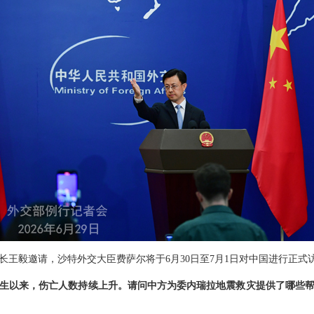
长王毅邀请，沙特外交大臣费萨尔将于6月30日至7月1日对中国进行正式
生以来，伤亡人数持续上升。请问中方为委内瑞拉地震救灾提供了哪些