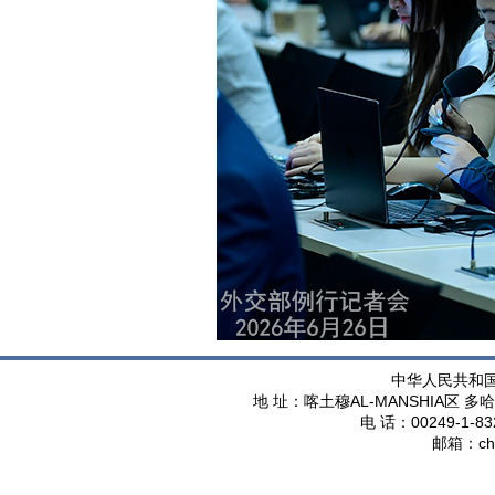
中华人民共和
AL-MANSHIA
地 址：喀土穆
区 多哈
00249-1-83
电 话：
ch
邮箱：