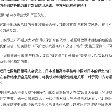
内全部防务能力履行对日防卫承诺。中方对此有何评论？
威慑”动向表示担忧和严正关切。
国家出于地缘政治目的强化核威慑合作，加剧核扩散与核冲突风险。在《
切和强烈反对。
，实际上却不断加大对所谓核保护伞的依赖，甚至释放谋求拥核的危险
反躬自省，切实履行《不扩散核武器条约》义务，恪守“无核三原则”，不
止采取挑衅性政策与行动，废除“核共享”“延伸威慑”等安排，以实际行
助于地区稳定的事。
近日七国集团领导人会议上，日本首相高市早苗称中国对日本的稀土出口
在会议结束后会见记者称，将构筑对华建设性稳定关系，对于同中方对
？
集团等场合拼凑反华“小圈子”。此次日本领导人在G7领导人会议上的涉
注定失败。她一边喊着对话，一边忙着对抗，完全是自相矛盾，也让国
，就应恪守中日四个政治文件和自身所作承诺，以实际行动维护中日关系