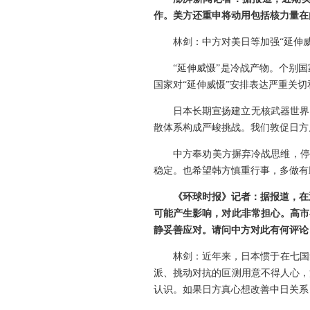
作。美方还重申将动用包括核力量在
林剑：中方对美日等加强“延伸
“延伸威慑”是冷战产物。个别
国家对“延伸威慑”安排表达严重关
日本长期宣扬建立无核武器世界
散体系构成严峻挑战。我们敦促日方
中方奉劝美方摒弃冷战思维，停
稳定。也希望韩方慎重行事，多做有
《环球时报》记者：据报道，在
可能产生影响，对此非常担心。高市
静妥善应对。请问中方对此有何评论
林剑：近年来，日本惯于在七国
派、挑动对抗的叵测用意不得人心，
认识。如果日方真心想改善中日关系