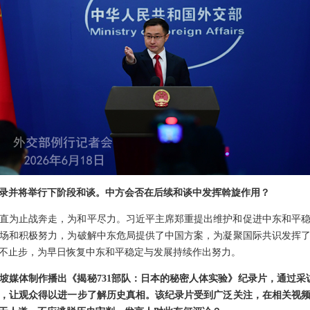
录并将举行下阶段和谈。中方会否在后续和谈中发挥斡旋作用？
直为止战奔走，为和平尽力。习近平主席郑重提出维护和促进中东和平
场和积极努力，为破解中东危局提供了中国方案，为凝聚国际共识发挥
不止步，为早日恢复中东和平稳定与发展持续作出努力。
坡媒体制作播出《揭秘731部队：日本的秘密人体实验》纪录片，通过采访
，让观众得以进一步了解历史真相。该纪录片受到广泛关注，在相关视频