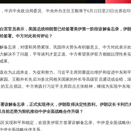
，中共中央政治局委员、中央外办主任王毅将于6月22日至23日出席在
，白宫官员表示，美国总统特朗普已经签署美伊第一阶段谅解备忘录，伊
经签署。中方对此有何评论？
解备忘录，对缓和局势紧张、巩固停火势头有积极意义。中方对此表示
力解决不了问题，平等谈判才是正道。中方希望美伊双方都能以理性务
成果。
直在为止战奔走、为促和努力。习近平主席郑重提出维护和促进中东和
家园。王毅外长先后30多次同相关国家的外长等高级官员通话或会晤，
定的五点倡议。中方将践行习近平主席四点主张精神，继续为实现中东海
署谅解备忘录，正式实现停火，伊朗取得决定性胜利。伊朗议长卡利巴
以当前态势为契机推动中伊全面战略合作升级？
地区实现和平和稳定，欢迎美伊双方签署谅解备忘录。中伊是全面战略伙
中伊全面战略伙伴关系。