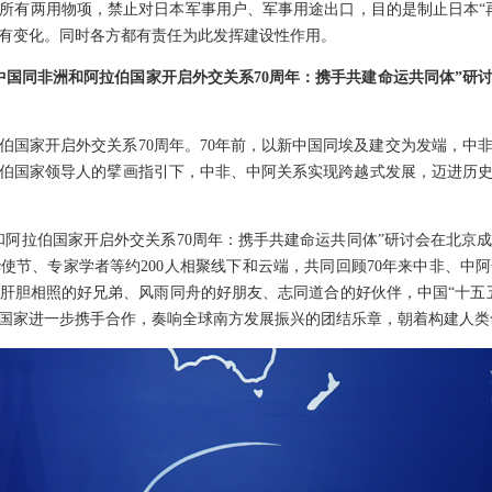
所有两用物项，禁止对日本军事用户、军事用途出口，目的是制止日本“
有变化。同时各方都有责任为此发挥建设性作用。
中国同非洲和阿拉伯国家开启外交关系70周年：携手共建命运共同体”研
伯国家开启外交关系70周年。70年前，以新中国同埃及建交为发端，中
伯国家领导人的擘画指引下，中非、中阿关系实现跨越式发展，迈进历
和阿拉伯国家开启外交关系70周年：携手共建命运共同体”研讨会在北京
使节、专家学者等约200人相聚线下和云端，共同回顾70年来中非、中
肝胆相照的好兄弟、风雨同舟的好朋友、志同道合的好伙伴，中国“十五
国家进一步携手合作，奏响全球南方发展振兴的团结乐章，朝着构建人类