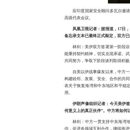
应印度国家安全顾问多瓦尔邀请
高级代表会议。
凤凰卫视记者：据报道，17日
备忘录文本已最终正式敲定，双方已
林剑：美伊双方签署第一阶段谅
能秉持契约精神，切实兑现承诺。武
共同努力，争取下阶段谈判取得积极
自美以伊战事爆发以来，中方一
构建睦邻、发展、安全、合作的共同
表关于恢复海湾和中东地区和平稳
用。
伊朗声像组织记者：今天美伊签
何意义上的真正伙伴”。中方将如何
林剑：中方一贯支持中东海湾
信，促进各领域互利合作，继续推进