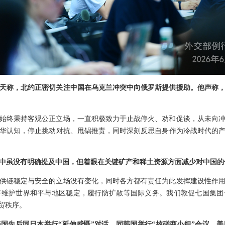
天称，北约正密切关注中国在乌克兰冲突中向俄罗斯提供援助。他声称
始终秉持客观公正立场，一直积极致力于止战停火、劝和促谈，从未向
华认知，停止挑动对抗、甩锅推责，同时深刻反思自身作为冷战时代的
中虽没有明确提及中国，但着眼在关键矿产和稀土资源方面减少对中国的
供链稳定与安全的立场没有变化，同时各方都有责任为此发挥建设性作
好维护世界和平与地区稳定，履行防扩散等国际义务。我们敦促七国集团
贸秩序。
国先后同日本举行“延伸威慑”对话，同韩国举行“核磋商小组”会议，美