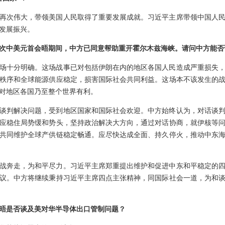
再次伟大，带领美国人民取得了重要发展成就。习近平主席带领中国人
发展振兴。
次中美元首会晤期间，中方已同意帮助重开霍尔木兹海峡。请问中方能否
场十分明确。这场战事已对包括伊朗在内的地区各国人民造成严重损失
秩序和全球能源供应稳定，损害国际社会共同利益。这场本不该发生的
对地区各国乃至整个世界有利。
谈判解决问题，受到地区国家和国际社会欢迎。中方始终认为，对话谈
应稳住局势缓和势头，坚持政治解决大方向，通过对话协商，就伊核等
共同维护全球产供链稳定畅通。应尽快达成全面、持久停火，推动中东
战奔走，为和平尽力。习近平主席郑重提出维护和促进中东和平稳定的
议。中方将继续秉持习近平主席四点主张精神，同国际社会一道，为和
晤是否谈及美对华半导体出口管制问题？