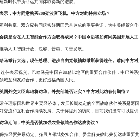
建新时代中所命运共同体取得新的进展。
表示，中方同意购买200架波音飞机。中方对此持何立场？
互利共赢。双方应共同落实好两国元首达成的重要共识，为中美经贸合作
会谈是否在人工智能合作方面取得成果？中国今后将如何同美国开展人工
推动人工智能开放、包容、普惠、向善发展。
哈马举行大选，现任总理、进步自由党领袖戴维斯获得连任。请问中方对
功连任表示祝贺。巴哈马是中国在加勒比地区的重要合作伙伴，中巴关系
领域互利友好合作，更好造福两国人民。
英国外交大臣库珀将访华。外交部能否证实？中方对此访有何期待？
常任理事国和世界主要经济体，发展长期稳定的全面战略伙伴关系是两
好交流和互利合作持续发展。关于你提到的访问，目前我们没有可以提供
访华期间，中美是否就加强农业领域合作达成协议？
保持经贸关系稳定、拓展各领域务实合作、妥善解决彼此关切达成重要