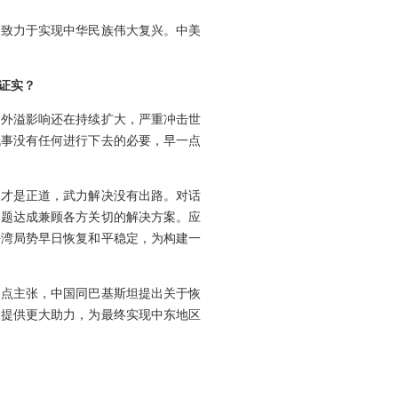
民致力于实现中华民族伟大复兴。中美
证实？
，外溢影响还在持续扩大，严重冲击世
战事没有任何进行下去的必要，早一点
判才是正道，武力解决没有出路。对话
问题达成兼顾各方关切的解决方案。应
海湾局势早日恢复和平稳定，为构建一
四点主张，中国同巴基斯坦提出关于恢
谈提供更大助力，为最终实现中东地区