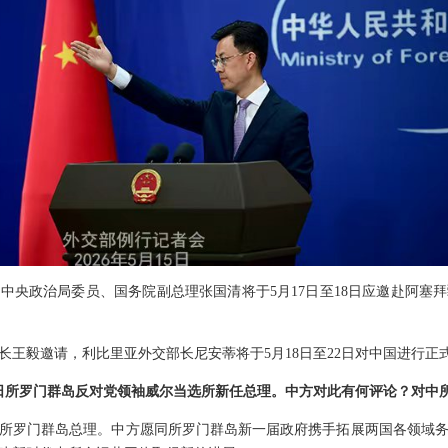
中央政治局委员、国务院副总理张国清将于5月17日至18日应邀赴阿塞
长王毅邀请，利比里亚外交部长尼安蒂将于5月18日至22日对中国进行正
5日所罗门群岛反对党领袖威尔当选所新任总理。中方对此有何评论？对中
所罗门群岛总理。中方愿同所罗门群岛新一届政府携手拓展两国各领域