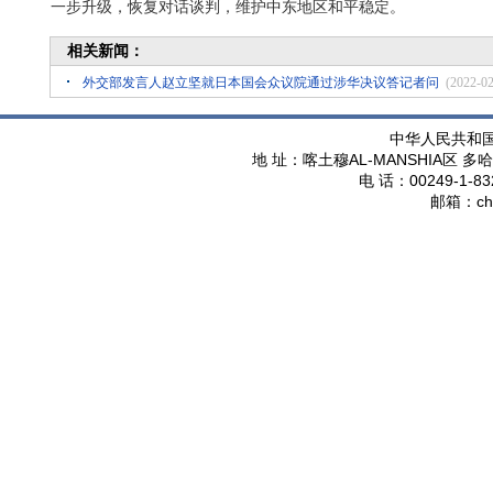
一步升级，恢复对话谈判，维护中东地区和平稳定。
相关新闻：
外交部发言人赵立坚就日本国会众议院通过涉华决议答记者问
(2022-02
中华人民共和
AL-MANSHIA
地 址：喀土穆
区 多哈
00249-1-83
电 话：
ch
邮箱：