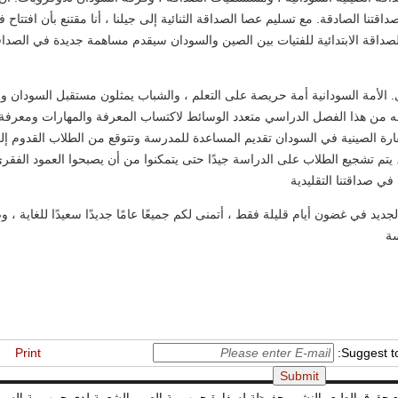
قتنا الصادقة. مع تسليم عصا الصداقة الثنائية إلى جيلنا ، أنا مقتنع بأن افتتاح
صداقة الابتدائية للفتيات بين الصين والسودان سيقدم مساهمة جديدة في الصداق
. الأمة السودانية أمة حريصة على التعلم ، والشباب يمثلون مستقبل السودان وأ
من هذا الفصل الدراسي متعدد الوسائط لاكتساب المعرفة والمهارات ومعرفة 
ارة الصينية في السودان تقديم المساعدة للمدرسة وتتوقع من الطلاب القدوم إ
 يتم تشجيع الطلاب على الدراسة جيدًا حتى يتمكنوا من أن يصبحوا العمود الفقر
في صداقتنا التقليدية
 الجديد في غضون أيام قليلة فقط ، أتمنى لكم جميعًا عامًا جديدًا سعيدًا للغاية ،
سة
Print
Suggest to
 حقوق الطبع والنشر محفوظة لسفارة جمهورية الصين الشعبية لدى جمهورية السو