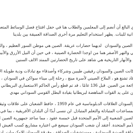
البالغ أن أنضم إلى المعلمين والطلاب هنا في حفل افتتاح فصل الوسائط المت
نية للبنات. يظهر استخدام التعليم مرة أخرى الصداقة العميقة بين بلدينا
ن الصين والسودان لديهما حضارات عريقة. الصين هي موطن السور العظيم ، والس
ي والنهر الأصفر هما من اوجدا الحضارة الصينية ، في حين أن النيل الأزرق والأب
 والأنهار التاريخية هي شاهد على تاريخ الحضارتين الممتد الالف السنين
كانت الصين والسودان رفيقين طيبين وشركاء وأصدقاء مع تبادلات ودية طويلة الأ
اد تشنغ هو ، الملاح الصيني لأسرة مينغ ، رحلة إلى ميناء سواكن في السودان
الحرير والبورسلين الرائعة من الصين. قبل 136 عامًا ، قد تم قطع رأس الحاكم الاستعما
على يد القوات المناهضة لبريطانيا بقيادة البطل القومي السوداني مهدي
منذ أن أقامت الصين والسودان العلاقات الدبلوماسية في عام 1959 ، حافظ 
ساعدات المتبادلة والتعلم المتبادل. لن ننسى أبدًا أن البلدان الأفريقية ، بما ف
لصين الشعبية إلى الأمم المتحدة قبل خمسة عقود ، مما ساعد جمهورية الصين ا
مم المتحدة. أعتقد أن شعب السودان سيضع في اعتباره مشاريع كسب العيش الت
اقة الصينية السودانية ، ومستشفيات الصداقة ، وفرقة السودان للاوكروبات. ا