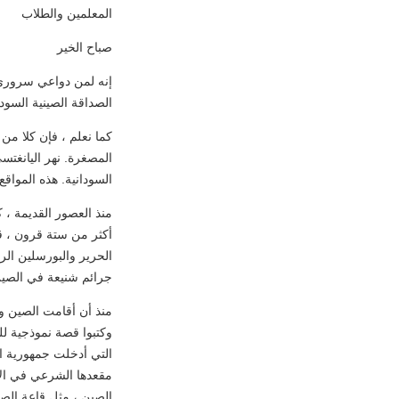
المعلمين والطلاب
صباح الخير
إنه لمن دواعي سروري 
الصداقة الصينية السودا
كما نعلم ، فإن كلا م
المصغرة. نهر اليانغتس
السودانية. هذه المواقع
منذ العصور القديمة ، 
أكثر من ستة قرون ، ق
جرائم شنيعة في الصين 
وكتبوا قصة نموذجية للم
التي أدخلت جمهورية ا
مقعدها الشرعي في الأ
الصين ، مثل قاعة الصد