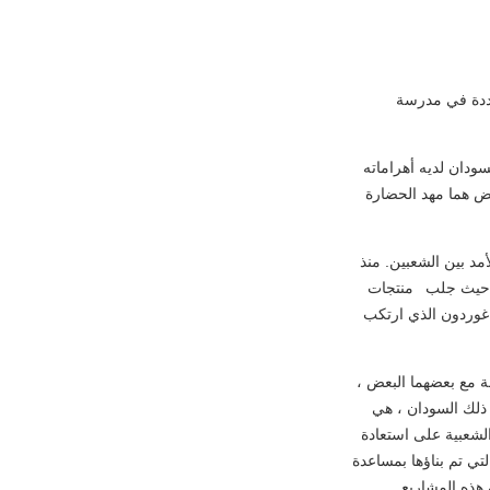
عددة في مدرسة
ودان لديه أهراماته
يض هما مهد الحضارة
مد بين الشعبين. منذ
 ، حيث جلب منتجات
ري البريطاني غوردون الذي ارتكب
الشعبان على علاقات وثيقة مع بعضهما البعض ،
ي ذلك السودان ، هي
لشعبية على استعادة
ي تم بناؤها بمساعدة
ن هذه المشاريع